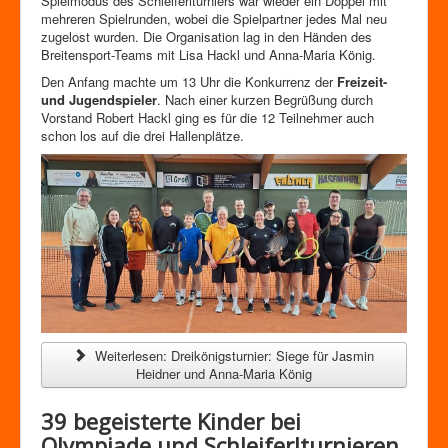
Spielmodus des Schleiferlturniers war wieder ein Doppel mit
Zutrittskontrolle
mehreren Spielrunden, wobei die Spielpartner jedes Mal neu
Förderverein
zugelost wurden. Die Organisation lag in den Händen des
Breitensport-Teams mit Lisa Hackl und Anna-Maria König.
Den Anfang
machte um 13 Uhr die Konkurrenz der
Freizeit-
und Jugendspieler
. Nach einer kurzen Begrüßung durch
Vorstand Robert Hackl ging es für die 12 Teilnehmer auch
schon los auf die drei Hallenplätze.
Weiterlesen: Dreikönigsturnier: Siege für Jasmin
Heidner und Anna-Maria König
39 begeisterte Kinder bei
Olympiade und Schleiferlturnieren