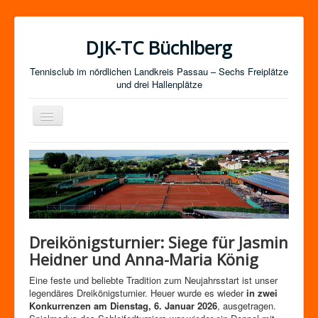
DJK-TC Büchlberg
Tennisclub im nördlichen Landkreis Passau – Sechs Freiplätze
und drei Hallenplätze
Navigation
an/aus
News
Termine
Mitgliedschaft / Kurse
Newsletter-Anmeldung
Dreikönigsturnier: Siege für Jasmin
Mannschaften
Heidner und Anna-Maria König
Satzung
Eine feste und beliebte Tradition zum Neujahrsstart ist unser
legendäres Dreikönigsturnier. Heuer wurde es wieder
in zwei
Impressum
Konkurrenzen am Dienstag, 6. Januar 2026
, ausgetragen.