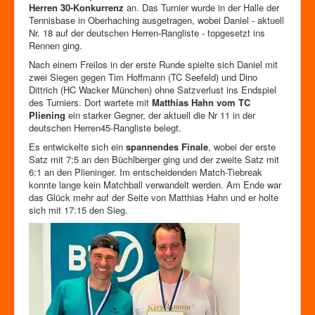
Zutrittskontrolle
Herren 30-Konkurrenz
an. Das Turnier wurde in der Halle der
Tennisbase in Oberhaching ausgetragen, wobei Daniel - aktuell
Förderverein
Nr. 18 auf der deutschen Herren-Rangliste - topgesetzt ins
Rennen ging.
Nach einem Freilos in der erste Runde spielte sich Daniel mit
zwei Siegen gegen Tim Hoffmann (TC Seefeld) und Dino
Dittrich (HC Wacker München) ohne Satzverlust ins Endspiel
des Turniers. Dort wartete mit
Matthias Hahn vom TC
Pliening
ein starker Gegner, der aktuell die Nr 11 in der
deutschen Herren45-Rangliste belegt.
Es entwickelte sich ein
spannendes Finale
, wobei der erste
Satz mit 7:5 an den Büchlberger ging und der zweite Satz mit
6:1 an den Plieninger. Im entscheidenden Match-Tiebreak
konnte lange kein Matchball verwandelt werden. Am Ende war
das Glück mehr auf der Seite von Matthias Hahn und er holte
sich mit 17:15 den Sieg.