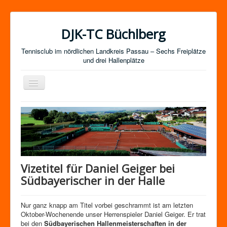
DJK-TC Büchlberg
Tennisclub im nördlichen Landkreis Passau – Sechs Freiplätze
und drei Hallenplätze
Navigation
an/aus
News
Termine
Mitgliedschaft / Kurse
Newsletter-Anmeldung
Vizetitel für Daniel Geiger bei
Mannschaften
Südbayerischer in der Halle
Satzung
Nur ganz knapp am Titel vorbei geschrammt ist am letzten
Impressum
Oktober-Wochenende unser Herrenspieler Daniel Geiger. Er trat
bei den
Südbayerischen Hallenmeisterschaften in der