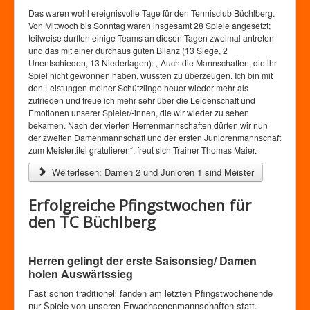
Zutrittskontrolle
Das waren wohl ereignisvolle Tage für den Tennisclub Büchlberg.
Förderverein
Von Mittwoch bis Sonntag waren insgesamt 28 Spiele angesetzt;
teilweise durften einige Teams an diesen Tagen zweimal antreten
und das mit einer durchaus guten Bilanz (13 Siege, 2
Unentschieden, 13 Niederlagen): „ Auch die Mannschaften, die ihr
Spiel nicht gewonnen haben, wussten zu überzeugen. Ich bin mit
den Leistungen meiner Schützlinge heuer wieder mehr als
zufrieden und freue ich mehr sehr über die Leidenschaft und
Emotionen unserer Spieler/-innen, die wir wieder zu sehen
bekamen. Nach der vierten Herrenmannschaften dürfen wir nun
der zweiten Damenmannschaft und der ersten Juniorenmannschaft
zum Meistertitel gratulieren“, freut sich Trainer Thomas Maier.
Weiterlesen: Damen 2 und Junioren 1 sind Meister
Erfolgreiche Pfingstwochen für
den TC Büchlberg
Herren gelingt der erste Saisonsieg/ Damen
holen Auswärtssieg
Fast schon traditionell fanden am letzten Pfingstwochenende
nur Spiele von unseren Erwachsenenmannschaften statt.