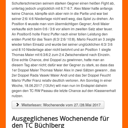
Schulterschmerzen seinem starken Gegner einen heißen Fight ab,
unterlag jedoch unglücklich mit 6:7/ 6:7. Alex Maier hatte anfangs
keine Chance, kämpfte sich aber rein in die Partie und war bei
seiner 2:6/ 4:6 Niederlage nicht weit weg, das Spiel zu drehen. An
Position 6 wusste man vom übermächtigen Gegner; Andi Maier
verkaufte sich beim 0:6 / 3:6 vor allem im zweiten Satz aber teuer.
An Position5 holte Franz Puffer nach einer tollen Leistung den
ersten Punkt für das Team (6:3/ 2:6/ 10:8). Mario Feucht an 3 zeigte
wieder tollen Einsatz und wurde bei seiner unglücklichen 6:3/ 3:6
und 8:10 Niederlage aber nicht belohnt und an Position 1 siegte
Thomas Maier mit 6:3/6:2 zum 2:4 Zwischenstand nach Einzeln.
Eine echte Chance, drei Doppel zu gewinnen, hatte man an
diesem Tag aber nicht; dafür war der Gegner zu stark, so dass das
1er Doppel Maier Thomas/ Maier Alex in zwei Sätzen gewann , das
2er Doppel Rada Vasek/ Maier Andi und das 3er Doppel Feucht
Mario/ Puffer Franz relativ deutlich verloren. Am Sonntag in einer
Woche, 18.06.2017 (13Uhr) will man nun im Endspiel daheim
gegen den TC RW Passau die letzte Chance auf den Klassenerhalt
nutzen.
Weiterlesen: Wochenende vom 27./28.Mai 2017
Ausgeglichenes Wochenende für
den TC Büchlberg