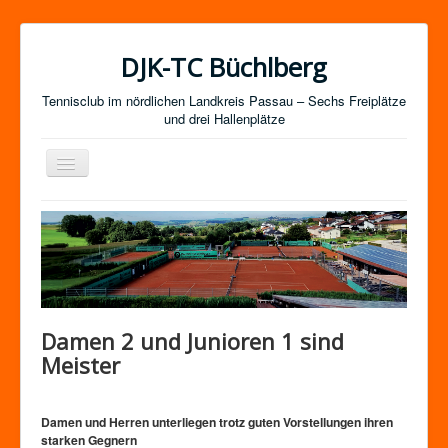
DJK-TC Büchlberg
Tennisclub im nördlichen Landkreis Passau – Sechs Freiplätze
und drei Hallenplätze
Navigation
an/aus
News
Termine
Mitgliedschaft / Kurse
Newsletter-Anmeldung
Damen 2 und Junioren 1 sind
Mannschaften
Meister
Satzung
Impressum
Damen und Herren unterliegen trotz guten Vorstellungen ihren
starken Gegnern