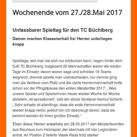
Wochenende vom 27./28.Mai 2017
Unfassbarer Spieltag für den TC Büchlberg
Damen machen Klassenerhalt fix/ Herren unterliegen
knapp
Spieltage, wie man sie sich nur erträumen kann, liegen hinter dem
DJK TC Büchlberg: Insgesamt 26 Mannschaften waren die letzten
Tage im Einsatz; davon waren sage und schreibe 19 Teams
siegreich, dreimal spielte man unentschieden, nur viermal ging
man als Verlierer vom Platz und die vierte Herrenmannschaft holte
schon vor der Pfingstpause den ersten Meistertitel 2017: „ Was
unsere Spieler und Spielerinnen heuer wieder Woche für Woche
abliefern, ist sensationell“, lobt der stolze Vorstand Helmut Schenk:
„ Sehr schade ist allerdings, dass die erste Herrenmannschaft
wieder knapp verlor, jedoch bin ich überzeugt davon, dass sie
belohnt werden für ihren großen Einsatz.“
Eben diese Herren erwartete am
28.05.2017 den Meisterfavoriten
aus Neuhaus zum Heimspiel, der abermals mit vier Legionären
antrat. An Postion 2 lieferte Vasek Rada trotz starker