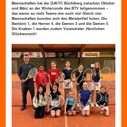
Zutrittskontrolle
Mannschaften hat der DJK-TC Büchlberg zwischen Oktober
und März an der Winterrunde des BTV teilgenommen –
Förderverein
das waren so viele Teams wie noch nie! Gleich vier
Mannschaften konnten sich den Meistertitel holen: Die
Bambini 1, die Herren 4, die Damen 3 und die Damen 5.
Die Knaben 1 wurden zudem Vizemeister. Herzlichen
Glückwunsch!