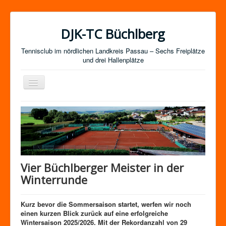
DJK-TC Büchlberg
Tennisclub im nördlichen Landkreis Passau – Sechs Freiplätze
und drei Hallenplätze
Navigation
an/aus
News
Termine
Mitgliedschaft / Kurse
Newsletter-Anmeldung
Vier Büchlberger Meister in der
Mannschaften
Winterrunde
Satzung
Kurz bevor die Sommersaison startet, werfen wir noch
Impressum
einen kurzen Blick zurück auf eine erfolgreiche
Wintersaison 2025/2026. Mit der Rekordanzahl von 29