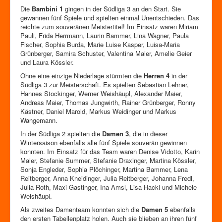
Die
Bambini 1
gingen in der Südliga 3 an den Start. Sie
gewannen fünf Spiele und spielten einmal Unentschieden. Das
reichte zum souveränen Meistertitel! Im Einsatz waren Miriam
Pauli, Frida Herrmann, Laurin Bammer, Lina Wagner, Paula
Fischer, Sophia Burda, Marie Luise Kasper, Luisa-Maria
Grünberger, Samira Schuster, Valentina Maier, Amelie Geier
und Laura Kössler.
Ohne eine einzige Niederlage stürmten die
Herren 4
in der
Südliga 3 zur Meisterschaft. Es spielten Sebastian Lehner,
Hannes Stockinger, Werner Weishäupl, Alexander Maier,
Andreas Maier, Thomas Jungwirth, Rainer Grünberger, Ronny
Kästner, Daniel Marold, Markus Weidinger und Markus
Wangemann.
In der Südliga 2 spielten die
Damen 3
, die in dieser
Wintersaison ebenfalls alle fünf Spiele souverän gewinnen
konnten. Im Einsatz für das Team waren Denise Vidotto, Karin
Maier, Stefanie Summer, Stefanie Draxinger, Martina Kössler,
Sonja Engleder, Sophia Plöchinger, Martina Bammer, Lena
Reitberger, Anna Kneidinger, Julia Reitberger, Johanna Fredl,
Julia Roth, Maxi Gastinger, Ina Amsl, Lisa Hackl und Michele
Weishäupl.
Als zweites Damenteam konnten sich die
Damen 5
ebenfalls
den ersten Tabellenplatz holen. Auch sie blieben an ihren fünf