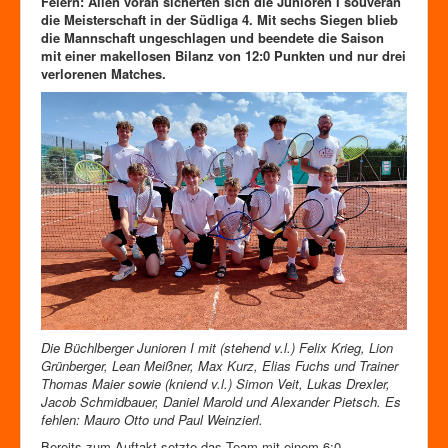
Feiern: Allen voran sicherten sich die Junioren I souverän
Zutrittskontrolle
die Meisterschaft in der Südliga 4. Mit sechs Siegen blieb
Förderverein
die Mannschaft ungeschlagen und beendete die Saison
mit einer makellosen Bilanz von 12:0 Punkten und nur drei
verlorenen Matches.
Die Büchlberger Junioren I mit (stehend v.l.) Felix Krieg, Lion
Grünberger, Lean Meißner, Max Kurz, Elias Fuchs und Trainer
Thomas Maier sowie (kniend v.l.) Simon Veit, Lukas Drexler,
Jacob Schmidbauer, Daniel Marold und Alexander Pietsch. Es
fehlen: Mauro Otto und Paul Weinzierl.
Bereits zum Auftakt setzte das Team mit einem 6:0-