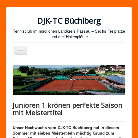
DJK-TC Büchlberg
Tennisclub im nördlichen Landkreis Passau – Sechs Freiplätze
und drei Hallenplätze
Navigation
an/aus
News
Termine
Mitgliedschaft / Kurse
Newsletter-Anmeldung
Junioren 1 krönen perfekte Saison
Mannschaften
mit Meistertitel
Satzung
Unser Nachwuchs vom DJK-TC Büchlberg hat in diesem
Impressum
Sommer mit sieben Meistertiteln mächtig Grund zum