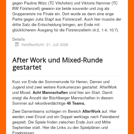
gegen Pauline Würz (TC Vilshofen) und Viktoria Hammer (TC
BW Fürstenzell) gewann sie beide souverän und zog als
Gruppenerste ins Finale ein. Dort wurde es dann eine enge
Partie gegen Julia Stapf aus Fürstenzell. Auch hier musste der
dritte Satz die Entscheidung bringen, am Ende mit
glücklicherem Ausgang für die Fürstenzellerin (4:2, 1:4, 10:7).
Details
Veröffentlicht: 31. Juli 2026
After Work und Mixed-Runde
gestartet
Kurz vor Ende der Sommerrunde für Herren, Damen und
Jugend sind zwei weitere Konkurrenzen gestartet: AfterWork
und Mixed.
Acht Mannschaften
sind hier am Start. Damit
steigt die Anzahl der Büchlberger Mannschaften in diesem
Sommer auf rekordverdächtige
46 Teams.
Zwei Damenteams schlagen im Bereich
AfterWork
auf. Hier
werden zwei Einzel und ein Doppel werktags nach Feierabend
gespielt. Die Spiele finden zwischen Ende Juni und Mitte
September statt. Hier die Links zu den Spielplänen und
Ergebnissen: