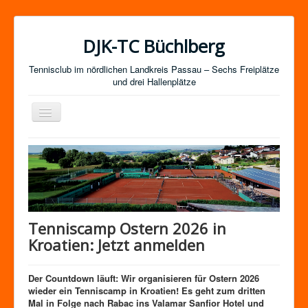
DJK-TC Büchlberg
Tennisclub im nördlichen Landkreis Passau – Sechs Freiplätze
und drei Hallenplätze
Navigation
an/aus
News
Termine
Mitgliedschaft / Kurse
Newsletter-Anmeldung
Tenniscamp Ostern 2026 in
Mannschaften
Kroatien: Jetzt anmelden
Satzung
Der Countdown läuft: Wir organisieren für Ostern 2026
Impressum
wieder ein Tenniscamp in Kroatien! Es geht zum dritten
Mal in Folge nach Rabac ins Valamar Sanfior Hotel und