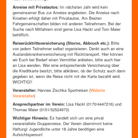
Anreise mit Privatautos:
Im nächsten Jahr wird kein
gemeinsamer Bus zur Anreise angeboten. Die Anreise nach
Kroatien erfolgt daher mit Privatautos. Am Besten
Fahrgemeinschaften bilden mit anderen Teilnehmern. Bei der
Suche nach Mitfahrern sind gerne Lisa Hackl und Tom Maier
behilflich.
Reiserücktrittsversicherung (Storno, Abbruch etc.):
Bitte
von jedem Teilnehmer selbst organisieren. Denkt auch an eine
Auslandskrankenversicherung mit Rücktransport. Hier können
wir Euch bei Bedarf einen Vermittler anbieten, bitte auch hier
an Lisa wenden. Wer eine entsprechende Versicherung über
die Kreditkarte besitzt, bitte abklären, ob der Schutz auch dann
gegeben ist, wenn die Reise nicht mit der Karte bezahlt wird.
WICHTIG!!
Veranstalter:
Hannes Zischka Sportreisen (
Website
Veranstalter
)
Ansprechpartner im Verein:
Lisa Hackl (0170/4447216) und
Thomas Maier (0151/52524973)
Wichtiger Hinweis:
Es handelt sich um eine privat
veranstaltete Gruppenreise. Der Verein übernimmt keine
Haftung! Jugendliche unter 18 Jahre benötigen eine
Aufsichtsperson!