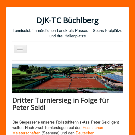
DJK-TC Büchlberg
Tennisclub im nördlichen Landkreis Passau – Sechs Freiplätze
und drei Hallenplätze
Navigation
an/aus
News
Termine
Mitgliedschaft / Kurse
Newsletter-Anmeldung
Dritter Turniersieg in Folge für
Mannschaften
Peter Seidl
Satzung
Die Siegesserie unseres Rollstuhltennis-Ass Peter Seidl geht
Impressum
weiter: Nach zwei Turniersiegen bei den
Hessischen
Meisterschaften
(Seeheim) und den
Deutschen