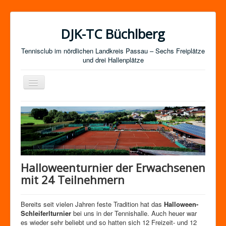
DJK-TC Büchlberg
Tennisclub im nördlichen Landkreis Passau – Sechs Freiplätze
und drei Hallenplätze
Navigation
an/aus
News
Termine
Mitgliedschaft / Kurse
Newsletter-Anmeldung
Halloweenturnier der Erwachsenen
Mannschaften
mit 24 Teilnehmern
Satzung
Bereits seit vielen Jahren feste Tradition hat das
Halloween-
Impressum
Schleiferlturnier
bei uns in der Tennishalle. Auch heuer war
es wieder sehr beliebt und so hatten sich 12 Freizeit- und 12