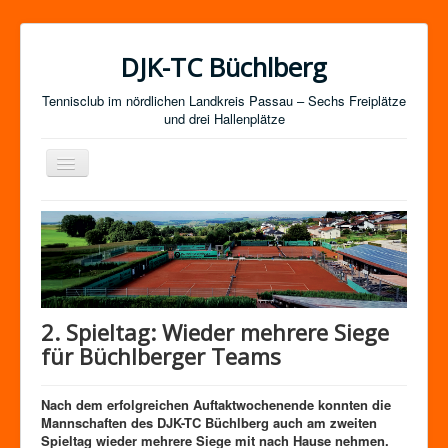
DJK-TC Büchlberg
Tennisclub im nördlichen Landkreis Passau – Sechs Freiplätze
und drei Hallenplätze
Navigation
an/aus
News
Termine
Mitgliedschaft / Kurse
Newsletter-Anmeldung
2. Spieltag: Wieder mehrere Siege
Mannschaften
für Büchlberger Teams
Satzung
Nach dem erfolgreichen Auftaktwochenende konnten die
Impressum
Mannschaften des DJK-TC Büchlberg auch am zweiten
Spieltag wieder mehrere Siege mit nach Hause nehmen.