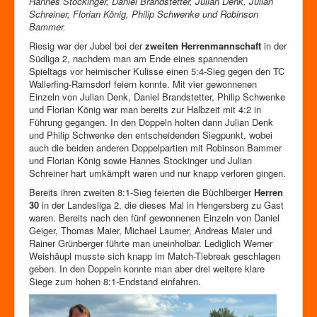
Hannes Stockinger, Daniel Brandstetter, Julian Denk, Julian
Schreiner, Florian König, Philip Schwenke und Robinson
Bammer.
Riesig war der Jubel bei der
zweiten Herrenmannschaft
in der
Südliga 2, nachdem man am Ende eines spannenden
Spieltags vor heimischer Kulisse einen 5:4-Sieg gegen den TC
Wallerfing-Ramsdorf feiern konnte. Mit vier gewonnenen
Einzeln von Julian Denk, Daniel Brandstetter, Philip Schwenke
und Florian König war man bereits zur Halbzeit mit 4:2 in
Führung gegangen. In den Doppeln holten dann Julian Denk
und Philip Schwenke den entscheidenden Siegpunkt, wobei
auch die beiden anderen Doppelpartien mit Robinson Bammer
und Florian König sowie Hannes Stockinger und Julian
Schreiner hart umkämpft waren und nur knapp verloren gingen.
Bereits ihren zweiten 8:1-Sieg feierten die Büchlberger
Herren
30
in der Landesliga 2, die dieses Mal in Hengersberg zu Gast
waren. Bereits nach den fünf gewonnenen Einzeln von Daniel
Geiger, Thomas Maier, Michael Laumer, Andreas Maier und
Rainer Grünberger führte man uneinholbar. Lediglich Werner
Weishäupl musste sich knapp im Match-Tiebreak geschlagen
geben. In den Doppeln konnte man aber drei weitere klare
Siege zum hohen 8:1-Endstand einfahren.