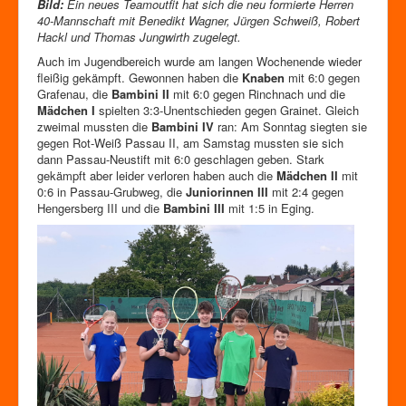
Bild:
Ein neues Teamoutfit hat sich die neu formierte Herren
40-Mannschaft mit Benedikt Wagner, Jürgen Schweiß, Robert
Hackl und Thomas Jungwirth zugelegt.
Auch im Jugendbereich wurde am langen Wochenende wieder
fleißig gekämpft. Gewonnen haben die
Knaben
mit 6:0 gegen
Grafenau, die
Bambini II
mit 6:0 gegen Rinchnach und die
Mädchen I
spielten 3:3-Unentschieden gegen Grainet. Gleich
zweimal mussten die
Bambini IV
ran: Am Sonntag siegten sie
gegen Rot-Weiß Passau II, am Samstag mussten sie sich
dann Passau-Neustift mit 6:0 geschlagen geben. Stark
gekämpft aber leider verloren haben auch die
Mädchen II
mit
0:6 in Passau-Grubweg, die
Juniorinnen III
mit 2:4 gegen
Hengersberg III und die
Bambini III
mit 1:5 in Eging.